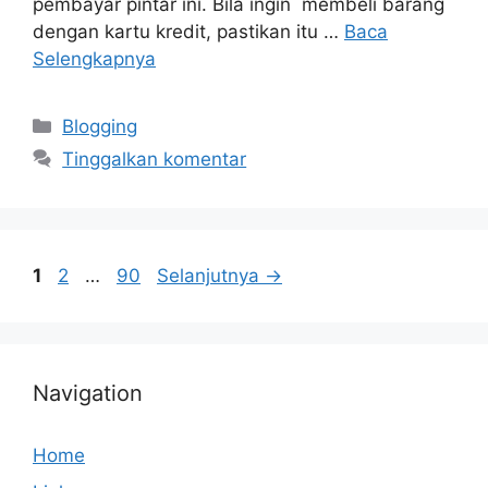
pembayar pintar ini. Bila ingin membeli barang
dengan kartu kredit, pastikan itu …
Baca
Selengkapnya
Kategori
Blogging
Tinggalkan komentar
Halaman
Halaman
Halaman
1
2
…
90
Selanjutnya
→
Navigation
Home