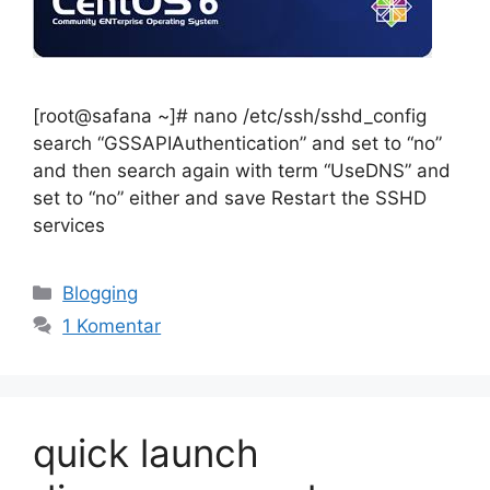
[root@safana ~]# nano /etc/ssh/sshd_config
search “GSSAPIAuthentication” and set to “no”
and then search again with term “UseDNS” and
set to “no” either and save Restart the SSHD
services
Kategori
Blogging
1 Komentar
quick launch