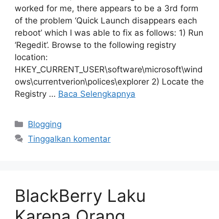
worked for me, there appears to be a 3rd form
of the problem ‘Quick Launch disappears each
reboot’ which I was able to fix as follows: 1) Run
‘Regedit’. Browse to the following registry
location:
HKEY_CURRENT_USER\software\microsoft\wind
ows\currentverion\polices\explorer 2) Locate the
Registry …
Baca Selengkapnya
Kategori
Blogging
Tinggalkan komentar
BlackBerry Laku
Karena Orang