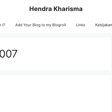
Hendra Kharisma
 I?
Add Your Blog to my Blogroll
Links
Kebijakan
2007