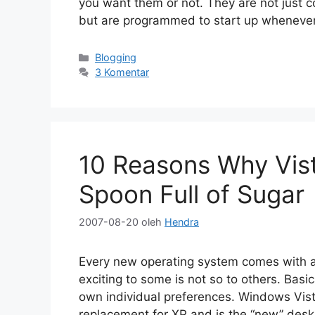
you want them or not. They are not just c
but are programmed to start up wheneve
Kategori
Blogging
3 Komentar
10 Reasons Why Vis
Spoon Full of Sugar
2007-08-20
oleh
Hendra
Every new operating system comes with 
exciting to some is not so to others. Basi
own individual preferences. Windows Vista
replacement for XP and is the “new” des