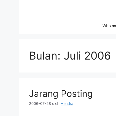
Langsung
ke
isi
Who am
Bulan:
Juli 2006
Jarang Posting
2006-07-28
oleh
Hendra