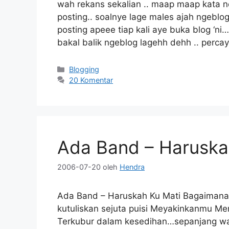
wah rekans sekalian .. maap maap kata ne
posting.. soalnye lage males ajah ngeblo
posting apeee tiap kali aye buka blog ‘ni
bakal balik ngeblog lagehh dehh .. perca
Kategori
Blogging
20 Komentar
Ada Band – Haruska
2006-07-20
oleh
Hendra
Ada Band – Haruskah Ku Mati Bagaimana
kutuliskan sejuta puisi Meyakinkanmu M
Terkubur dalam kesedihan…sepanjang wa