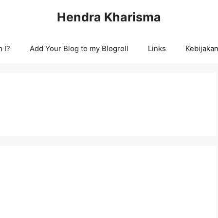
Hendra Kharisma
 I?
Add Your Blog to my Blogroll
Links
Kebijakan