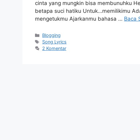
cinta yang mungkin bisa membunuhku Hen
betapa suci hatiku Untuk…memilikimu Ad
mengetukmu Ajarkanmu bahasa …
Baca 
Kategori
Blogging
Tag
Song Lyrics
2 Komentar