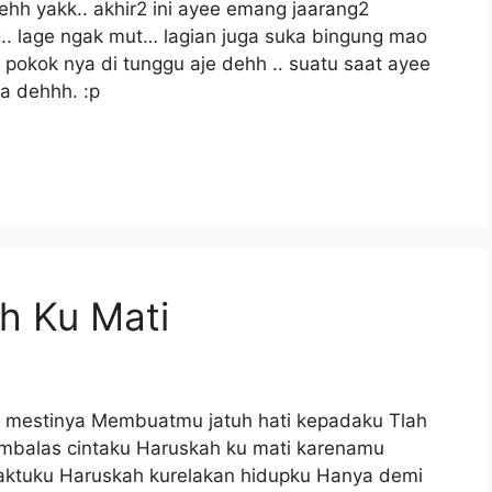
hh yakk.. akhir2 ini ayee emang jaarang2
g.. lage ngak mut… lagian juga suka bingung mao
… pokok nya di tunggu aje dehh .. suatu saat ayee
ya dehhh. :p
h Ku Mati
 mestinya Membuatmu jatuh hati kepadaku Tlah
embalas cintaku Haruskah ku mati karenamu
ktuku Haruskah kurelakan hidupku Hanya demi