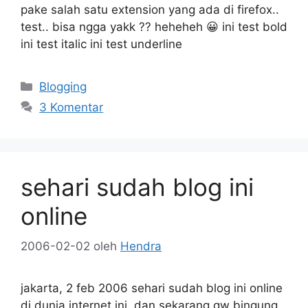
pake salah satu extension yang ada di firefox..
test.. bisa ngga yakk ?? heheheh 😀 ini test bold
ini test italic ini test underline
Kategori
Blogging
3 Komentar
sehari sudah blog ini
online
2006-02-02
oleh
Hendra
jakarta, 2 feb 2006 sehari sudah blog ini online
di dunia internet ini, dan sekarang gw bingung