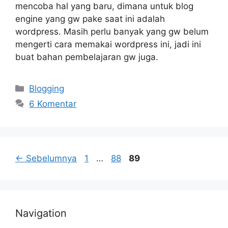
mencoba hal yang baru, dimana untuk blog
engine yang gw pake saat ini adalah
wordpress. Masih perlu banyak yang gw belum
mengerti cara memakai wordpress ini, jadi ini
buat bahan pembelajaran gw juga.
Kategori
Blogging
6 Komentar
Halaman
Halaman
Halaman
←
Sebelumnya
1
…
88
89
Navigation