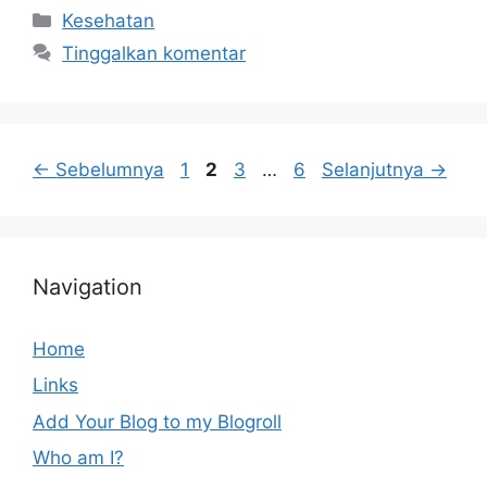
Kategori
Kesehatan
Tinggalkan komentar
Halaman
Halaman
Halaman
Halaman
←
Sebelumnya
1
2
3
…
6
Selanjutnya
→
Navigation
Home
Links
Add Your Blog to my Blogroll
Who am I?