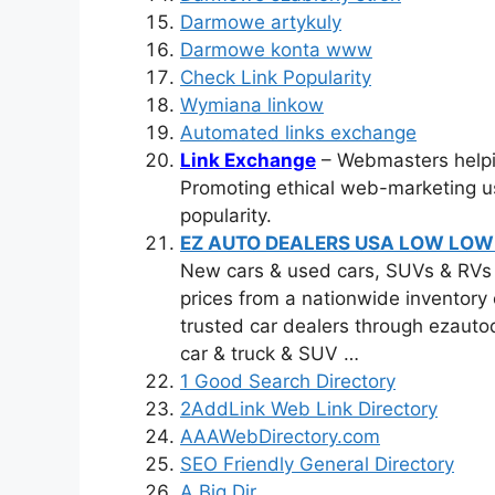
Darmowe artykuly
Darmowe konta www
Check Link Popularity
Wymiana linkow
Automated links exchange
Link Exchange
– Webmasters helpin
Promoting ethical web-marketing usi
popularity.
EZ AUTO DEALERS USA LOW LOW
New cars & used cars, SUVs & RVs 
prices from a nationwide inventory 
trusted car dealers through ezaut
car & truck & SUV …
1 Good Search Directory
2AddLink Web Link Directory
AAAWebDirectory.com
SEO Friendly General Directory
A Big Dir