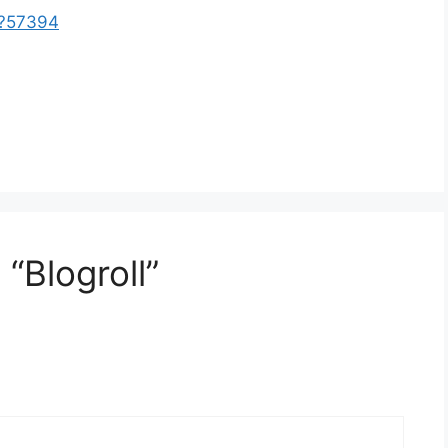
p?57394
“Blogroll”