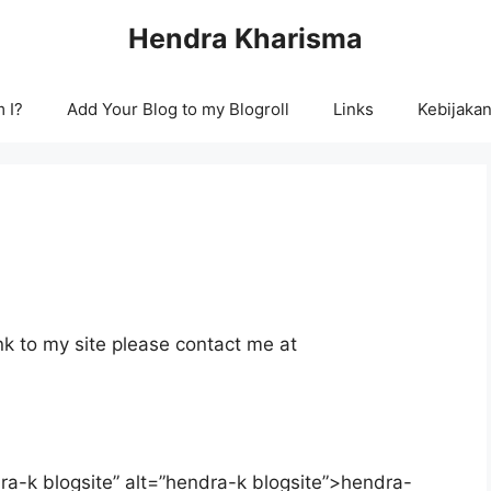
Hendra Kharisma
 I?
Add Your Blog to my Blogroll
Links
Kebijakan
k to my site please contact me at
dra-k blogsite” alt=”hendra-k blogsite”>hendra-