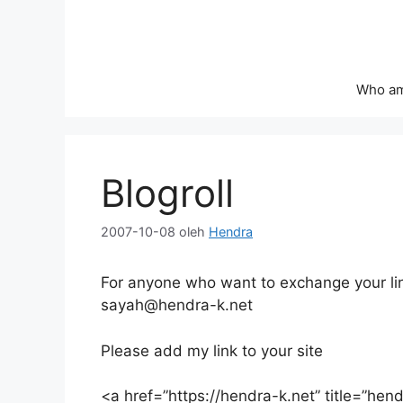
Langsung
ke
isi
Who am
Blogroll
2007-10-08
oleh
Hendra
For anyone who want to exchange your lin
sayah@hendra-k.net
Please add my link to your site
<a href=”https://hendra-k.net” title=”hen