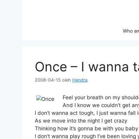
Langsung
ke
isi
Who am
Once – I wanna t
2008-04-15
oleh
Hendra
Feel your breath on my should
And I know we couldn’t get an
I don’t wanna act tough, I just wanna fall 
As we move into the night I get crazy
Thinking how it’s gonna be with you baby
I don’t wanna play rough I’ve been loving