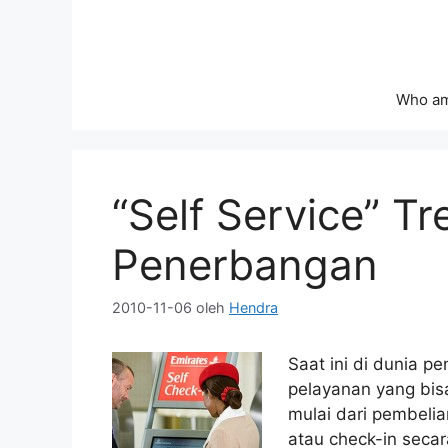
Langsung
ke
isi
Who am
“Self Service” Tr
Penerbangan
2010-11-06
oleh
Hendra
Saat ini di dunia p
pelayanan yang bis
mulai dari pembelia
atau check-in secar