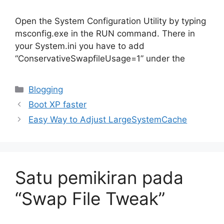
Open the System Configuration Utility by typing
msconfig.exe in the RUN command. There in
your System.ini you have to add
“ConservativeSwapfileUsage=1” under the
Kategori
Blogging
Boot XP faster
Easy Way to Adjust LargeSystemCache
Satu pemikiran pada
“Swap File Tweak”