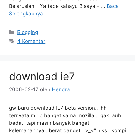
Belarusian – Ya tabe kahayu Bisaya – …
Baca
Selengkapnya
Kategori
Blogging
4 Komentar
download ie7
2006-02-17
oleh
Hendra
gw baru download IE7 beta version.. ihh
ternyata mirip banget sama mozilla .. gak jauh
beda.. tapi masih banyak banget
kelemahannya.. berat banget.. >_<” hiks.. kompi