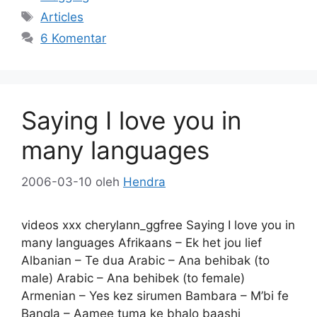
Tag
Articles
6 Komentar
Saying I love you in
many languages
2006-03-10
oleh
Hendra
videos xxx cherylann_ggfree Saying I love you in
many languages Afrikaans – Ek het jou lief
Albanian – Te dua Arabic – Ana behibak (to
male) Arabic – Ana behibek (to female)
Armenian – Yes kez sirumen Bambara – M’bi fe
Bangla – Aamee tuma ke bhalo baashi