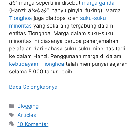
â€“ marga seperti ini disebut
marga ganda
(Hanzi: å¾©å§“, hanyu pinyin: fuxing). Marga
Tionghoa
juga diadopsi oleh
suku-suku
minoritas
yang sekarang tergabung dalam
entitas Tionghoa. Marga dalam suku-suku
minoritas ini biasanya berupa penerjemahan
pelafalan dari bahasa suku-suku minoritas tadi
ke dalam Hanzi. Penggunaan marga di dalam
kebudayaan Tionghoa
telah mempunyai sejarah
selama 5.000 tahun lebih.
Baca Selengkapnya
Kategori
Blogging
Tag
Articles
10 Komentar