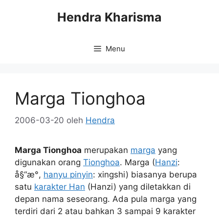
Langsung
Hendra Kharisma
ke
isi
Menu
Marga Tionghoa
2006-03-20
oleh
Hendra
Marga Tionghoa
merupakan
marga
yang
digunakan orang
Tionghoa
. Marga (
Hanzi
:
å§“æ°,
hanyu pinyin
: xingshi) biasanya berupa
satu
karakter Han
(Hanzi) yang diletakkan di
depan nama seseorang. Ada pula marga yang
terdiri dari 2 atau bahkan 3 sampai 9 karakter